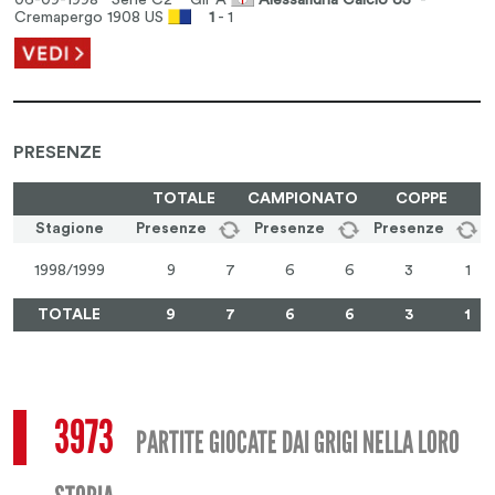
06-09-1998 Serie C2
Gir A
Alessandria Calcio US
-
Cremapergo 1908 US
1
- 1
PRESENZE
TOTALE
CAMPIONATO
COPPE
Stagione
Presenze
Presenze
Presenze
1998/1999
9
7
6
6
3
1
TOTALE
9
7
6
6
3
1
3973
PARTITE GIOCATE DAI GRIGI NELLA LORO