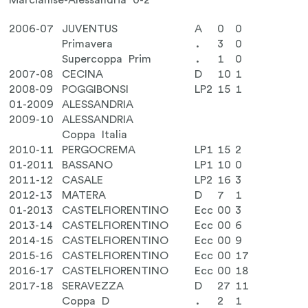
Marcianise-Alessandria 0-2
2006-07
JUVENTUS
A
0
0
Primavera
.
3
0
Supercoppa Prim
.
1
0
2007-08
CECINA
D
10
1
2008-09
POGGIBONSI
LP2
15
1
01-2009
ALESSANDRIA
2009-10
ALESSANDRIA
Coppa Italia
2010-11
PERGOCREMA
LP1
15
2
01-2011
BASSANO
LP1
10
0
2011-12
CASALE
LP2
16
3
2012-13
MATERA
D
7
1
01-2013
CASTELFIORENTINO
Ecc
00
3
2013-14
CASTELFIORENTINO
Ecc
00
6
2014-15
CASTELFIORENTINO
Ecc
00
9
2015-16
CASTELFIORENTINO
Ecc
00
17
2016-17
CASTELFIORENTINO
Ecc
00
18
2017-18
SERAVEZZA
D
27
11
Coppa D
.
2
1