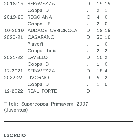
2018-19
SERAVEZZA
D
19
19
Coppa D
.
2
1
2019-20
REGGIANA
C
4
0
Coppa LP
.
2
0
10-2019
AUDACE CERIGNOLA
D
18
15
2020-21
CASARANO
D
30
10
Playoff
.
1
0
Coppa Italia
.
2
2
2021-22
LAVELLO
D
10
2
Coppa D
.
1
0
12-2021
SERAVEZZA
D
18
4
2022-23
LIVORNO
D
9
2
Coppa D
.
1
0
12-2022
REAL FORTE
D
Titoli: Supercoppa Primavera 2007
(Juventus)
ESORDIO