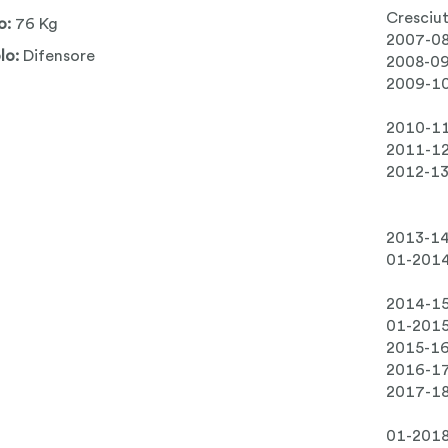
Cresciu
o:
76 Kg
2007-0
lo:
Difensore
2008-0
2009-1
2010-1
2011-1
2012-1
2013-1
01-201
2014-1
01-201
2015-1
2016-1
2017-1
01-201