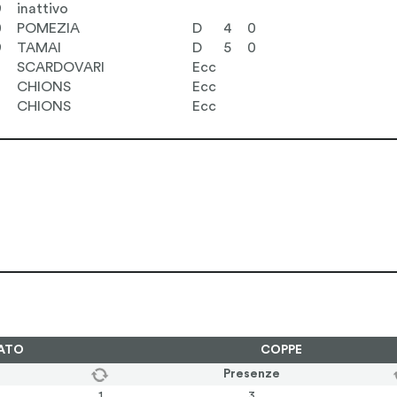
9
inattivo
0
POMEZIA
D
4
0
9
TAMAI
D
5
0
1
SCARDOVARI
Ecc
CHIONS
Ecc
CHIONS
Ecc
ATO
COPPE
Presenze
1
3