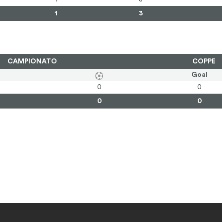
1
3
CAMPIONATO
COPPE
Goal
0
0
0
0