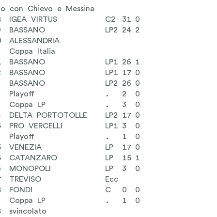
to con Chievo e Messina
8
IGEA VIRTUS
C2
31
0
9
BASSANO
LP2
24
2
0
ALESSANDRIA
Coppa Italia
1
BASSANO
LP1
26
1
2
BASSANO
LP1
17
0
3
BASSANO
LP2
26
0
Playoff
.
2
0
Coppa LP
.
3
0
4
DELTA PORTOTOLLE
LP2
17
0
4
PRO VERCELLI
LP1
3
0
Playoff
.
1
0
5
VENEZIA
LP
17
0
5
CATANZARO
LP
15
1
6
MONOPOLI
LP
3
0
7
TREVISO
Ecc
8
FONDI
C
0
0
Coppa LP
.
1
0
8
svincolato