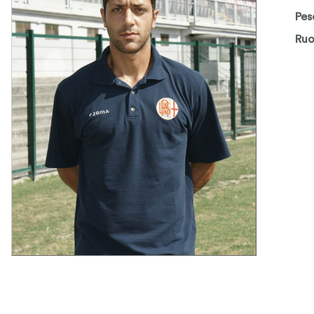
Pes
Ruo