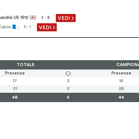
sandria US 1912
3 -
2
Calcio
1
- 1
TOTALE
CAMPION
Presenze
Presenze
17
3
16
31
2
28
48
5
44