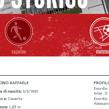
CINO RAFFAELE
PROFIL
Esordio
a di nascita:
3/5/1991
Inter 0-
o a:
Caserta
Esordio
Alessan
ezza:
1,83 m