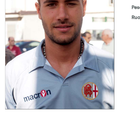
Pes
Ruo