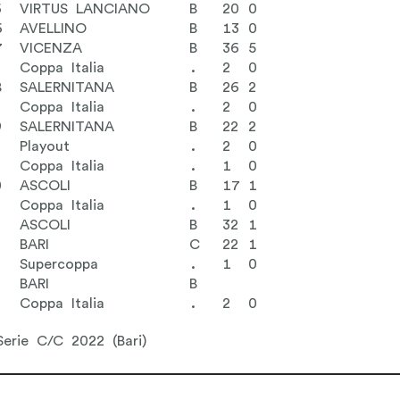
6
VIRTUS LANCIANO
B
20
0
6
AVELLINO
B
13
0
7
VICENZA
B
36
5
Coppa Italia
.
2
0
8
SALERNITANA
B
26
2
Coppa Italia
.
2
0
9
SALERNITANA
B
22
2
Playout
.
2
0
Coppa Italia
.
1
0
0
ASCOLI
B
17
1
Coppa Italia
.
1
0
1
ASCOLI
B
32
1
BARI
C
22
1
Supercoppa
.
1
0
BARI
B
Coppa Italia
.
2
0
 Serie C/C 2022 (Bari)