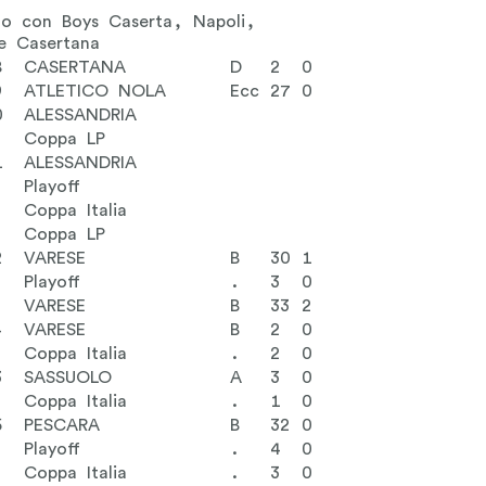
to con Boys Caserta, Napoli,
e Casertana
8
CASERTANA
D
2
0
9
ATLETICO NOLA
Ecc
27
0
0
ALESSANDRIA
Coppa LP
1
ALESSANDRIA
Playoff
Coppa Italia
Coppa LP
2
VARESE
B
30
1
Playoff
.
3
0
3
VARESE
B
33
2
4
VARESE
B
2
0
Coppa Italia
.
2
0
3
SASSUOLO
A
3
0
Coppa Italia
.
1
0
5
PESCARA
B
32
0
Playoff
.
4
0
Coppa Italia
.
3
0