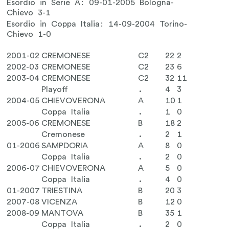
Esordio in Serie A: 09-01-2005 Bologna-
Chievo 3-1
Esordio in Coppa Italia: 14-09-2004 Torino-
Chievo 1-0
2001-02
CREMONESE
C2
22
2
2002-03
CREMONESE
C2
23
6
2003-04
CREMONESE
C2
32
11
Playoff
.
4
3
2004-05
CHIEVOVERONA
A
10
1
Coppa Italia
.
1
0
2005-06
CREMONESE
B
18
2
Cremonese
.
2
1
01-2006
SAMPDORIA
A
8
0
Coppa Italia
.
2
0
2006-07
CHIEVOVERONA
A
5
0
Coppa Italia
.
4
0
01-2007
TRIESTINA
B
20
3
2007-08
VICENZA
B
12
0
2008-09
MANTOVA
B
35
1
Coppa Italia
.
2
0