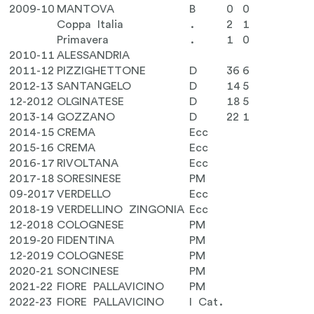
2009-10
MANTOVA
B
0
0
Coppa Italia
.
2
1
Primavera
.
1
0
2010-11
ALESSANDRIA
2011-12
PIZZIGHETTONE
D
36
6
2012-13
SANTANGELO
D
14
5
12-2012
OLGINATESE
D
18
5
2013-14
GOZZANO
D
22
1
2014-15
CREMA
Ecc
2015-16
CREMA
Ecc
2016-17
RIVOLTANA
Ecc
2017-18
SORESINESE
PM
09-2017
VERDELLO
Ecc
2018-19
VERDELLINO ZINGONIA
Ecc
12-2018
COLOGNESE
PM
2019-20
FIDENTINA
PM
12-2019
COLOGNESE
PM
2020-21
SONCINESE
PM
2021-22
FIORE PALLAVICINO
PM
2022-23
FIORE PALLAVICINO
I Cat.