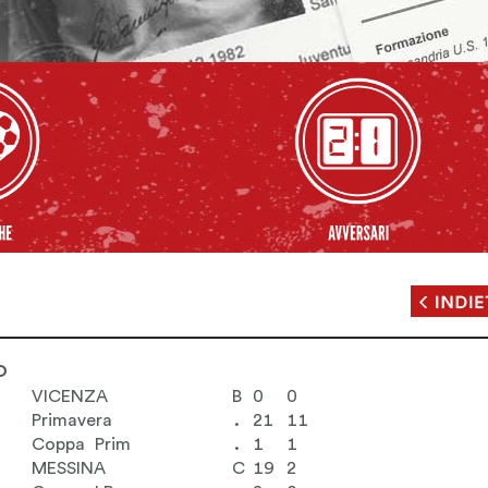
O
1
VICENZA
B
0
0
Primavera
.
21
11
Coppa Prim
.
1
1
MESSINA
C
19
2