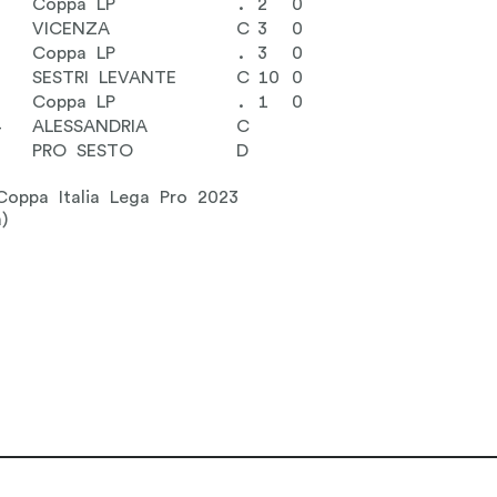
Coppa LP
.
2
0
VICENZA
C
3
0
Coppa LP
.
3
0
SESTRI LEVANTE
C
10
0
Coppa LP
.
1
0
4
ALESSANDRIA
C
PRO SESTO
D
 Coppa Italia Lega Pro 2023
)