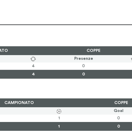
ATO
COPPE
Presenze
4
0
4
0
CAMPIONATO
COPPE
Goal
1
0
1
0