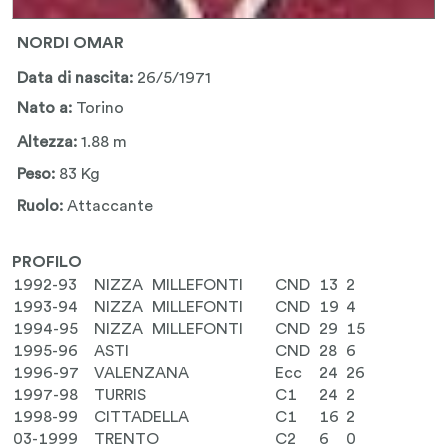
NORDI OMAR
Data di nascita:
26/5/1971
Nato a:
Torino
Altezza:
1.88 m
Peso:
83 Kg
Ruolo:
Attaccante
PROFILO
1992-93
NIZZA MILLEFONTI
CND
13
2
1993-94
NIZZA MILLEFONTI
CND
19
4
1994-95
NIZZA MILLEFONTI
CND
29
15
1995-96
ASTI
CND
28
6
1996-97
VALENZANA
Ecc
24
26
1997-98
TURRIS
C1
24
2
1998-99
CITTADELLA
C1
16
2
03-1999
TRENTO
C2
6
0